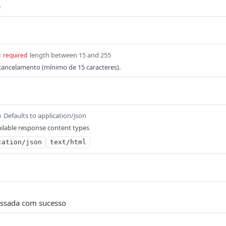
e
length between 15 and 255
g
required
o cancelamento (mínimo de 15 caracteres).
Defaults to application/json
m
ilable response content types
cation/json
text/html
essada com sucesso