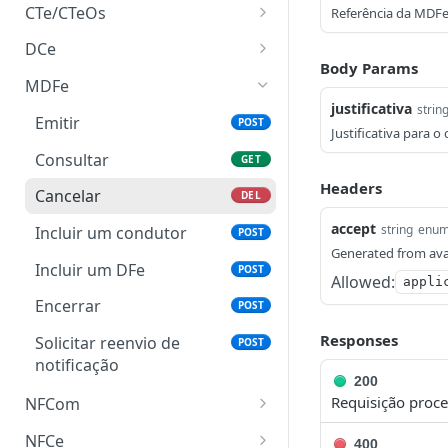
CTe/CTeOs
Referência da MDF
Emitir CTe
POST
DCe
Body Params
Emitir CT-e OS
Emitir
POST
POST
MDFe
justificativa
strin
Emitir CT-e Simplificado
Consultar
POST
GET
Emitir
POST
Justificativa para 
Consultar
Cancelar
GET
DEL
Consultar
GET
Cancelar
Solicitar reenvio de
Headers
POST
DEL
Cancelar
DEL
notificação
Carta de correção
POST
accept
string
enu
Incluir um condutor
POST
Generated from ava
Solicitar reenvio de
POST
Incluir um DFe
POST
Allowed:
notificação
appli
Encerrar
POST
Responses
Solicitar reenvio de
POST
notificação
200
Requisição proc
NFCom
Emitir
POST
NFCe
400