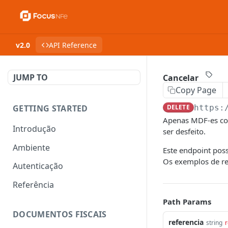
v2.0
API Reference
JUMP TO
Cancelar
Copy Page
GETTING STARTED
DELETE
https:
Apenas MDF-es com
Introdução
ser desfeito.
Ambiente
Este endpoint pos
Os exemplos de re
Autenticação
Referência
Path Params
DOCUMENTOS FISCAIS
referencia
string
r