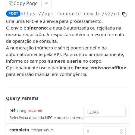
CTe/CTeOs
Copy Page
Emitir CTe
POST
DCe
POST
https://api.focusnfe.com.br/v2
/nfce
Cria uma NFC-e e a envia para processamento.
Emitir CT-e OS
Emitir
POST
POST
MDFe
O envio é
síncrono
: a nota é autorizada ou rejeitada na
Emitir CT-e Simplificado
Consultar
Emitir
POST
POST
GET
mesma requisição. A resposta contém o mesmo formato
NFCom
da operação de consulta.
Consultar
Cancelar
Consultar
Emitir
POST
GET
DEL
GET
NFCe
A numeração (número e série) pode ser definida
automaticamente pela API. Para controlar manualmente,
Cancelar
Solicitar reenvio de notificação
Cancelar
Consultar
POST
DEL
DEL
GET
Emitir
POST
informe os campos
numero
e
serie
no corpo.
Carta de correção
Incluir um condutor
Cancelar
POST
POST
DEL
Opcionalmente use o parâmetro
forma_emissao=offline
Consultar
GET
para emissão manual em contingência.
Solicitar reenvio de notificação
Incluir um DFe
Solicitar reenvio de notificação
POST
POST
POST
Cancelar
DEL
Encerrar
POST
Enviar NFC-e por email
POST
Query Params
Solicitar reenvio de notificação
POST
Inutilizar numeração
POST
ref
string
required
Consultar inutilizações
GET
Referência única da NFC-e no seu sistema
Registrar Conciliação Financeira (ECONF)
POST
completa
integer
enum
Consultar ECONF
GET