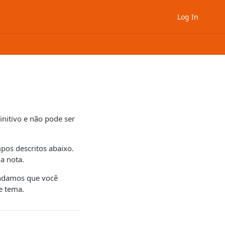
Log In
nitivo e não pode ser
pos descritos abaixo.
a nota.
endamos que você
e tema.