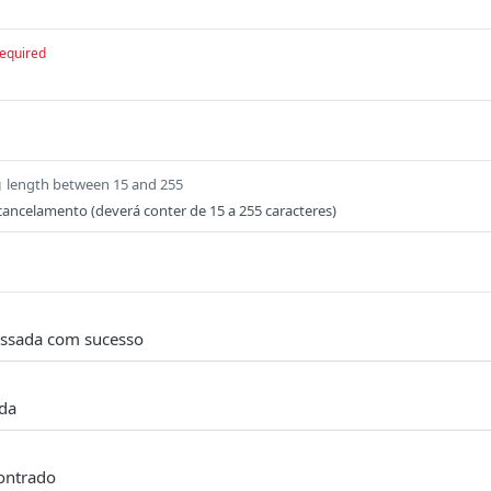
equired
length between 15 and 255
g
o cancelamento (deverá conter de 15 a 255 caracteres)
essada com sucesso
ida
ontrado