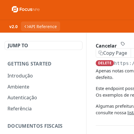
v2.0
API Reference
JUMP TO
Cancelar
Copy Page
GETTING STARTED
DELETE
https:
Apenas notas com 
Introdução
desfeito.
Ambiente
Este endpoint pos
Os exemplos de re
Autenticação
Algumas prefeitu
Referência
consulte nossa
lis
DOCUMENTOS FISCAIS