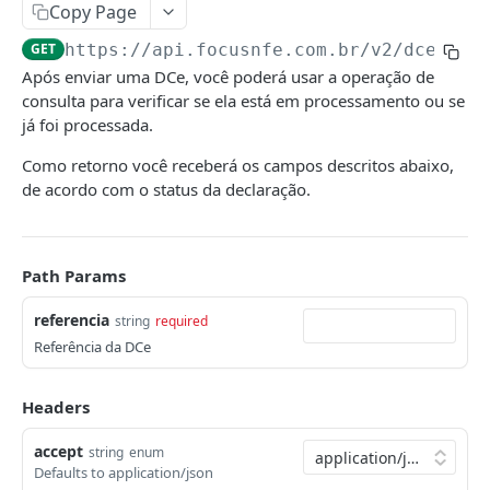
CTe/CTeOs
Copy Page
Emitir CTe
POST
DCe
GET
https://api.focusnfe.com.br/v2
/dce/
{re
Após enviar uma DCe, você poderá usar a operação de
Emitir CT-e OS
POST
Emitir
POST
consulta para verificar se ela está em processamento ou se
Emitir CT-e Simplificado
POST
já foi processada.
Consultar
GET
Consultar
GET
Como retorno você receberá os campos descritos abaixo,
Cancelar
DEL
de acordo com o status da declaração.
Cancelar
DEL
Solicitar reenvio de notificação
POST
Carta de correção
POST
MDFe
Path Params
Solicitar reenvio de notificação
Emitir
POST
POST
NFCom
referencia
Consultar
Emitir
string
required
POST
GET
NFCe
Referência da DCe
Cancelar
Consultar
Emitir
POST
DEL
GET
NFe
Incluir um condutor
Cancelar
Consultar
Emitir
POST
POST
DEL
GET
Headers
NFGás (Beta)
Incluir um DFe
Solicitar reenvio de notificação
Cancelar
Consultar
Emitir
POST
POST
POST
DEL
GET
NFSe
accept
string
enum
Defaults to application/json
Encerrar
Enviar NFC-e por email
Cancelar
Consultar
Emitir
POST
POST
POST
DEL
GET