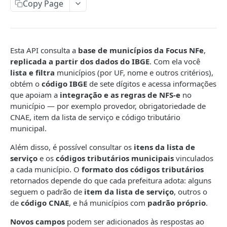
CTe/CTeOs
Copy Page
Emitir CTe
POST
DCe
Emitir CT-e OS
Emitir
POST
POST
MDFe
Esta API consulta a
base de municípios da Focus NFe
,
Emitir CT-e Simplificado
Consultar
Emitir
POST
POST
GET
NFCom
replicada a partir dos dados do IBGE
. Com ela você
lista e filtra
municípios (por UF, nome e outros critérios),
Consultar
Cancelar
Consultar
Emitir
POST
GET
DEL
GET
NFCe
obtém o
código IBGE
de sete dígitos e acessa informações
Cancelar
Solicitar reenvio de notificação
Cancelar
Consultar
Emitir
POST
POST
DEL
DEL
GET
que apoiam a
integração e as regras de NFS-e
no
NFe
município — por exemplo provedor, obrigatoriedade de
Carta de correção
Incluir um condutor
Cancelar
Consultar
Emitir
POST
POST
POST
DEL
GET
NFGás (Beta)
CNAE, item da lista de serviço e código tributário
municipal.
Solicitar reenvio de notificação
Incluir um DFe
Solicitar reenvio de notificação
Cancelar
Consultar
Emitir
POST
POST
POST
POST
DEL
GET
NFSe
Além disso, é possível consultar os
itens da lista de
Encerrar
Enviar NFC-e por email
Cancelar
Consultar
Emitir
POST
POST
POST
DEL
GET
NFSe Nacional
serviço
e os
códigos tributários municipais
vinculados
Solicitar reenvio de notificação
Inutilizar numeração
Emitir Carta de Correção
Cancelar
Consultar
Emitir
POST
POST
POST
POST
DEL
GET
a cada município. O
formato dos códigos tributários
retornados depende do que cada prefeitura adota: alguns
DOCUMENTOS RECEBIDOS
Consultar inutilizações
Registrar Ator Interessado
Solicitar reenvio de notificação
Cancelar
Consultar
POST
POST
GET
DEL
GET
seguem o padrão de
item da lista de serviço
, outros o
CTe Recebidas
de
código CNAE
, e há municípios com
padrão próprio
.
Registrar Conciliação Financeira (ECONF)
Registrar Insucesso na Entrega
Reenviar email
Cancelar
POST
POST
POST
DEL
Consultar
GET
NFe Recebidas
Novos campos
podem ser adicionados às respostas ao
Consultar ECONF
Cancelar Insucesso na Entrega
Solicitar reenvio de notificação
Reenviar email
POST
POST
GET
DEL