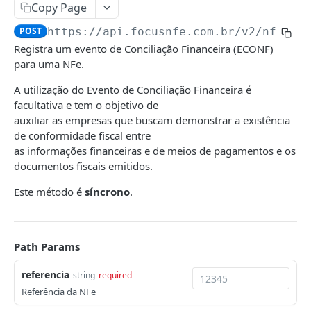
CTe/CTeOs
Copy Page
Emitir CTe
POST
DCe
POST
https://api.focusnfe.com.br/v2
/nfe/
{r
Registra um evento de Conciliação Financeira (ECONF)
Emitir CT-e OS
Emitir
POST
POST
MDFe
para uma NFe.
Emitir CT-e Simplificado
Consultar
Emitir
POST
POST
GET
NFCom
A utilização do Evento de Conciliação Financeira é
Consultar
Cancelar
Consultar
Emitir
POST
GET
DEL
GET
facultativa e tem o objetivo de
NFCe
auxiliar as empresas que buscam demonstrar a existência
Cancelar
Solicitar reenvio de notificação
Cancelar
Consultar
Emitir
POST
POST
DEL
DEL
GET
NFe
de conformidade fiscal entre
as informações financeiras e de meios de pagamentos e os
Carta de correção
Incluir um condutor
Cancelar
Consultar
POST
POST
DEL
GET
Emitir
POST
documentos fiscais emitidos.
Solicitar reenvio de notificação
Incluir um DFe
Solicitar reenvio de notificação
Cancelar
POST
POST
POST
DEL
Consultar
GET
Este método é
síncrono
.
Encerrar
Enviar NFC-e por email
POST
POST
Cancelar
DEL
Solicitar reenvio de notificação
Inutilizar numeração
POST
POST
Emitir Carta de Correção
POST
Path Params
Consultar inutilizações
GET
Registrar Ator Interessado
POST
referencia
string
required
Registrar Conciliação Financeira (ECONF)
POST
Registrar Insucesso na Entrega
POST
Referência da NFe
Consultar ECONF
GET
Cancelar Insucesso na Entrega
DEL