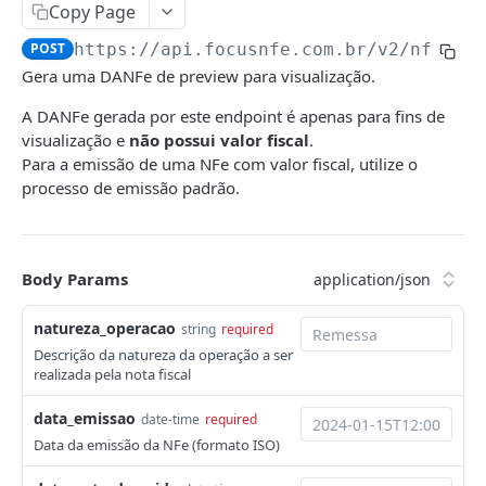
CTe/CTeOs
Copy Page
Emitir CTe
POST
DCe
POST
https://api.focusnfe.com.br/v2
/nfe/da
Gera uma DANFe de preview para visualização.
Emitir CT-e OS
Emitir
POST
POST
MDFe
A DANFe gerada por este endpoint é apenas para fins de
Emitir CT-e Simplificado
Consultar
Emitir
POST
POST
GET
NFCom
visualização e
não possui valor fiscal
.
Consultar
Cancelar
Consultar
Emitir
POST
GET
DEL
GET
Para a emissão de uma NFe com valor fiscal, utilize o
NFCe
processo de emissão padrão.
Cancelar
Solicitar reenvio de notificação
Cancelar
Consultar
Emitir
POST
POST
DEL
DEL
GET
NFe
Carta de correção
Incluir um condutor
Cancelar
Consultar
POST
POST
DEL
GET
Emitir
POST
Solicitar reenvio de notificação
Incluir um DFe
Solicitar reenvio de notificação
Cancelar
Body Params
POST
POST
POST
DEL
Consultar
GET
Encerrar
Enviar NFC-e por email
POST
POST
Cancelar
DEL
natureza_operacao
string
required
Descrição da natureza da operação a ser
Solicitar reenvio de notificação
Inutilizar numeração
POST
POST
Emitir Carta de Correção
POST
realizada pela nota fiscal
Consultar inutilizações
GET
Registrar Ator Interessado
POST
data_emissao
date-time
required
Registrar Conciliação Financeira (ECONF)
POST
Registrar Insucesso na Entrega
Data da emissão da NFe (formato ISO)
POST
Consultar ECONF
GET
Cancelar Insucesso na Entrega
DEL