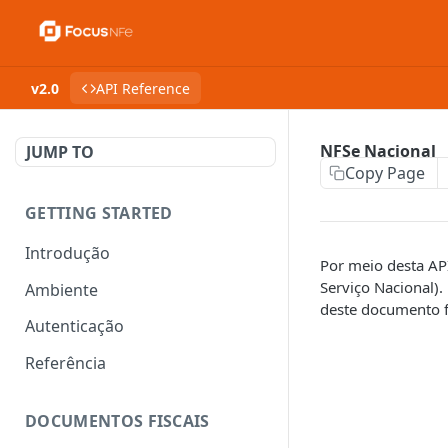
v2.0
API Reference
NFSe Nacional
JUMP TO
Copy Page
GETTING STARTED
Introdução
Por meio desta API
Serviço Nacional)
Ambiente
deste documento fi
Autenticação
Referência
DOCUMENTOS FISCAIS