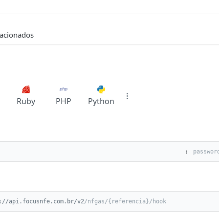
s acionados
Ruby
PHP
Python
:
://api.focusnfe.com.br/v2
/nfgas/{referencia}/hook