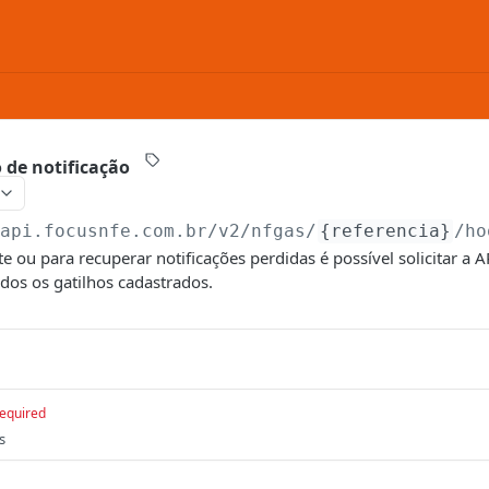
o de notificação
/api.focusnfe.com.br/v2
/nfgas/
{referencia}
/ho
te ou para recuperar notificações perdidas é possível solicitar a 
odos os gatilhos cadastrados.
equired
s