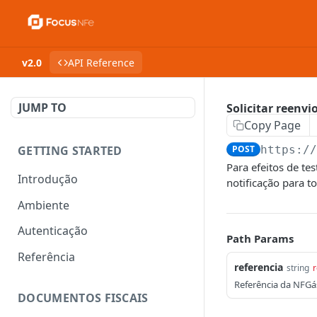
v2.0
API Reference
JUMP TO
Solicitar reenvi
Copy Page
GETTING STARTED
POST
https:/
Para efeitos de tes
Introdução
notificação para t
Ambiente
Autenticação
Path Params
Referência
referencia
string
r
Referência da NFGá
DOCUMENTOS FISCAIS