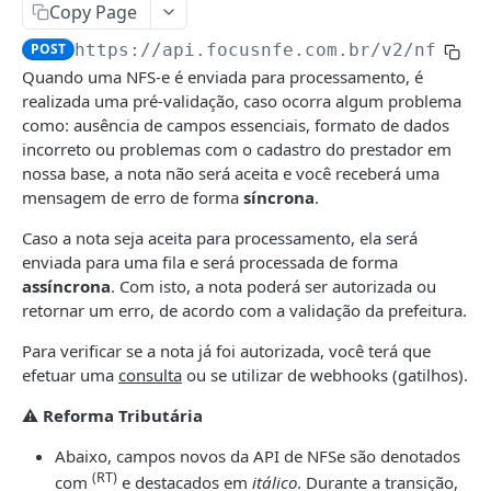
CTe/CTeOs
Copy Page
Emitir CTe
POST
DCe
POST
https://api.focusnfe.com.br/v2
/nfse
Quando uma NFS-e é enviada para processamento, é
Emitir CT-e OS
Emitir
POST
POST
MDFe
realizada uma pré-validação, caso ocorra algum problema
Emitir CT-e Simplificado
Consultar
Emitir
POST
POST
GET
como: ausência de campos essenciais, formato de dados
NFCom
incorreto ou problemas com o cadastro do prestador em
Consultar
Cancelar
Consultar
Emitir
POST
GET
DEL
GET
NFCe
nossa base, a nota não será aceita e você receberá uma
mensagem de erro de forma
síncrona
.
Cancelar
Solicitar reenvio de notificação
Cancelar
Consultar
Emitir
POST
POST
DEL
DEL
GET
NFe
Caso a nota seja aceita para processamento, ela será
Carta de correção
Incluir um condutor
Cancelar
Consultar
Emitir
POST
POST
POST
DEL
GET
NFGás (Beta)
enviada para uma fila e será processada de forma
Solicitar reenvio de notificação
Incluir um DFe
Solicitar reenvio de notificação
Cancelar
Consultar
Emitir
POST
POST
POST
POST
DEL
GET
assíncrona
. Com isto, a nota poderá ser autorizada ou
NFSe
retornar um erro, de acordo com a validação da prefeitura.
Encerrar
Enviar NFC-e por email
Cancelar
Consultar
POST
POST
DEL
GET
Emitir
POST
Para verificar se a nota já foi autorizada, você terá que
Solicitar reenvio de notificação
Inutilizar numeração
Emitir Carta de Correção
Cancelar
POST
POST
POST
DEL
Consultar
GET
efetuar uma
consulta
ou se utilizar de webhooks (gatilhos).
Consultar inutilizações
Registrar Ator Interessado
Solicitar reenvio de notificação
POST
POST
GET
Cancelar
DEL
⚠
Reforma Tributária
Registrar Conciliação Financeira (ECONF)
Registrar Insucesso na Entrega
POST
POST
Reenviar email
POST
Abaixo, campos novos da API de NFSe são denotados
(RT)
Consultar ECONF
Cancelar Insucesso na Entrega
com
e destacados em
itálico
. Durante a transição,
GET
DEL
Solicitar reenvio de notificação
POST