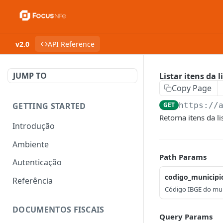
v2.0
API Reference
JUMP TO
Listar itens da 
Copy Page
GETTING STARTED
GET
https://
Retorna itens da li
Introdução
Ambiente
Path Params
Autenticação
codigo_municipi
Referência
Código IBGE do muni
DOCUMENTOS FISCAIS
Query Params