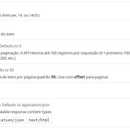
 item (ex. 14. ou 14.01)
 do item
Defaults to 0
aginação. A API retorna até 100 registros por requisição (0 = primeiros 100
200, etc.).
lts to 50
 de itens por página (padrão
50
). Use com
offset
para paginar.
Defaults to application/json
m
ilable response content types
cation/json
text/html