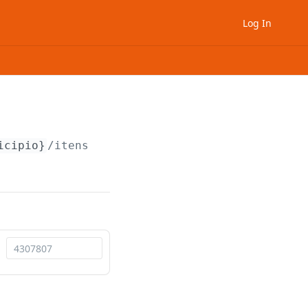
Log In
icipio}
/itens_lista_servico