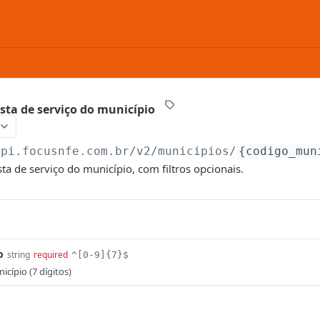
lista de serviço do município
api.focusnfe.com.br/v2
/municipios/
{codigo_mun
sta de serviço do município, com filtros opcionais.
o
string
required
^[0-9]{7}$
cípio (7 dígitos)