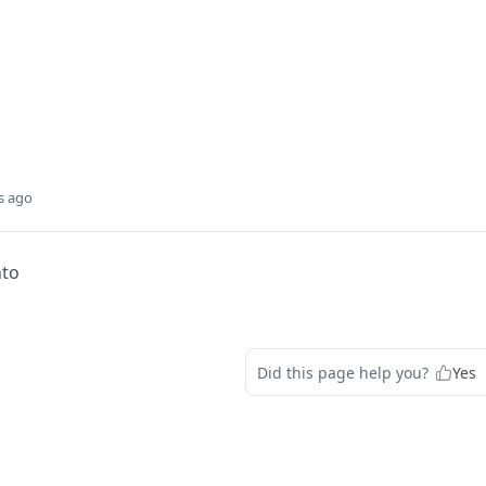
s ago
nto
Did this page help you?
Yes