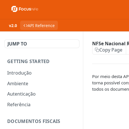
v2.0
API Reference
NFSe Nacional 
JUMP TO
Copy Page
GETTING STARTED
Introdução
Por meio desta API
torna possível co
Ambiente
todos os document
Autenticação
Referência
DOCUMENTOS FISCAIS